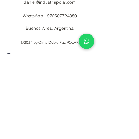
daniel@industriapolar.com
WhatsApp
+972507724350
Buenos Aires, Argentina
©2024 by Cinta Doble Faz POLAR
Contactanos
Nombre
Mail
Telefono
Mensaje